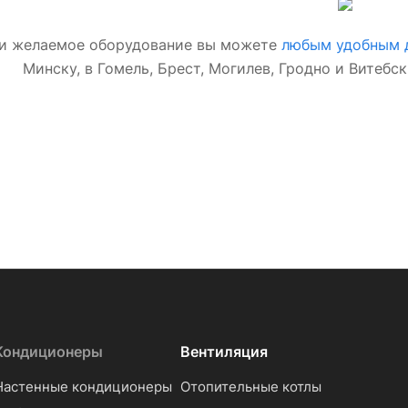
и желаемое оборудование вы можете
любым удобным д
Минску, в Гомель, Брест, Могилев, Гродно и Витебс
м рады предложить Вам климатическое оборудование д
богреватели
,
Инфракрасные обогреватели
,
Масляные об
иционеры
,
Мобильные кондиционеры
,
Электрические к
Воздухоочистители
,
Вент
Кондиционеры
Вентиляция
Настенные кондиционеры
Отопительные котлы