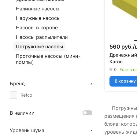
Наливные насосы
Наружные насосы
Насосы в коробе
Насосы распылители
560 руб./
Погружные насосы
Дренажный 
Проточные насосы (мини-
Karoo
помпы)
0
Есть в н
В корзину
Бренд
Refco
Погружные д
В наличии
размещения и
блока, котор
Уровень шума
уровень жид