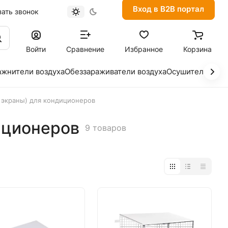
Вход в B2B портал
зать звонок
Войти
Сравнение
Избранное
Корзина
ажнители воздуха
Обеззараживатели воздуха
Осушители возд
 экраны) для кондиционеров
иционеров
9 товаров