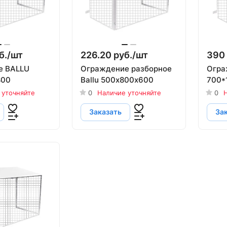
б./
шт
226.20 руб./
шт
390 
е BALLU
Ограждение разборное
Огра
800
Ballu 500х800х600
700*
 уточняйте
0
Наличие уточняйте
0
Н
Заказать
За