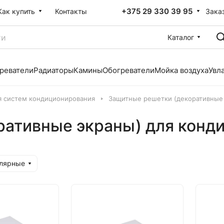
+375 29 330 39 95
Зака
Как купить
Контакты
Каталог
реватели
Радиаторы
Камины
Обогреватели
Мойка воздуха
Увл
я систем кондиционирования
Защитные решетки (декоративные
ративные экраны) для конд
улярные