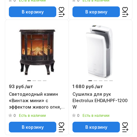
0
0
Есть в наличии
Есть в наличии
В корзину
В корзину
93 руб./
шт
1 680 руб./
шт
Светодиодный камин
Cушилка для рук
«Винтаж мини» с
Electrolux EHDA/HPF-1200
эффектом живого огня,
W
бронзовый
0
0
Есть в наличии
Есть в наличии
В корзину
В корзину