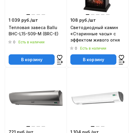
1 039 руб./
шт
108 руб./
шт
Тепловая завеса Ballu
Светодиодный камин
BHC-L15-S09-М (BRC-E)
«Старинные часы» с
эффектом живого огня
0
Есть в наличии
0
Есть в наличии
В корзину
В корзину
721 руб./
шт
1 104 руб./
шт