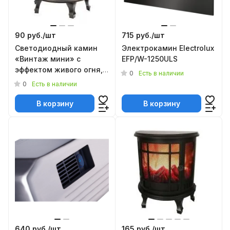
90 руб./
шт
715 руб./
шт
Светодиодный камин
Электрокамин Electrolux
«Винтаж мини» с
EFP/W-1250ULS
эффектом живого огня,
0
Есть в наличии
черный
0
Есть в наличии
В корзину
В корзину
640 руб./
шт
165 руб./
шт