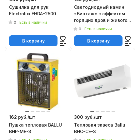
Cушилка для рук
Светодиодный камин
Electrolux EHDA-2500
«Винтаж» с эффектом
горящих дров и живого
0
Есть в наличии
огня
0
Есть в наличии
В корзину
В корзину
162 руб./
шт
300 руб./
шт
Пушка тепловая BALLU
Тепловая завеса Ballu
BHP-ME-3
BHC-CE-3