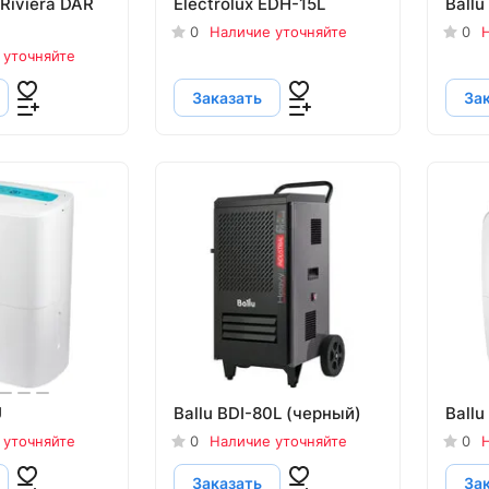
 Riviera DAR
Electrolux EDH-15L
Ballu
0
Наличие уточняйте
0
Н
 уточняйте
Заказать
За
U
Ballu BDI-80L (черный)
Ball
 уточняйте
0
Наличие уточняйте
0
Н
Заказать
За