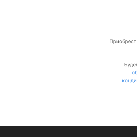
Приобрест
Буде
о
конд