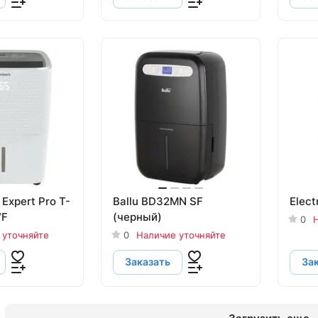
 Expert Pro T-
Ballu BD32MN SF
Elect
WF
(черный)
0
Н
 уточняйте
0
Наличие уточняйте
Заказать
За