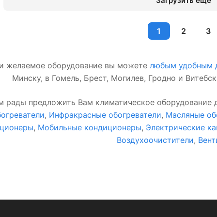
Загрузить еще
1
2
3
и желаемое оборудование вы можете
любым удобным д
Минску, в Гомель, Брест, Могилев, Гродно и Витебс
м рады предложить Вам климатическое оборудование д
богреватели
,
Инфракрасные обогреватели
,
Масляные об
иционеры
,
Мобильные кондиционеры
,
Электрические к
Воздухоочистители
,
Вент