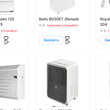
neko 120
Ballu BD20ET (белый)
Royal
7E
204
0
Наличие уточняйте
 уточняйте
0
Н
Заказать
За